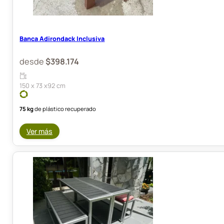
Banca Adirondack Inclusiva
desde
$
398.174
150 x 73 x92 cm
75 kg
de plástico recuperado
Ver más