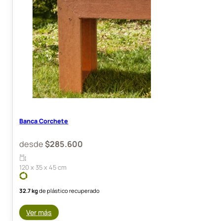
Banca Corchete
desde
$
285.600
120 x 35 x 45 cm
32.7 kg
de plástico recuperado
Ver más