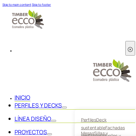
Skip to main content
Skip to footer
INICIO
PERFILES Y DECKS
LÍNEA DISEÑO
Perfiles
Deck
sustentable
Fachadas
PROYECTOS
Mesas
Sillas y
Ventiladas
Muelles y