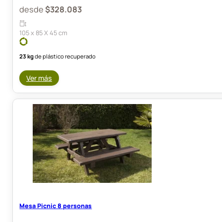
desde
$
328.083
105 x 85 X 45 cm
23 kg
de plástico recuperado
Ver más
Mesa Picnic 8 personas