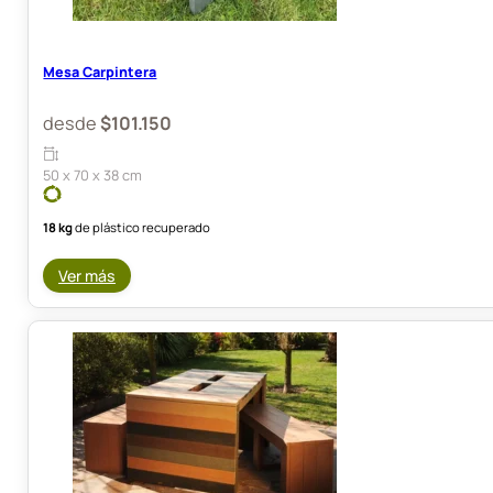
Mesa Carpintera
desde
$
101.150
50 x 70 x 38 cm
18 kg
de plástico recuperado
Ver más