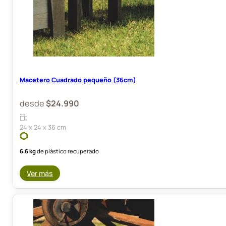
Macetero Cuadrado pequeño (36cm)
desde
$
24.990
24 x 24 x 36 cm
6.6 kg
de plástico recuperado
Ver más