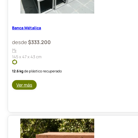
Banca Métalica
desde
$
333.200
145 x 47 x 43 cm
12.6 kg
de plástico recuperado
Ver más