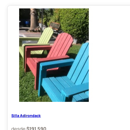
Silla Adirondack
desde
$
191.590