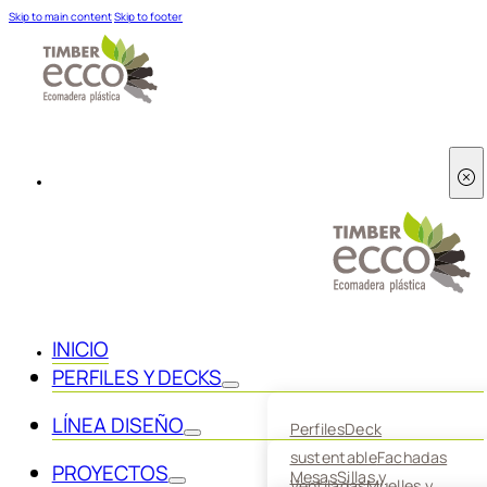
Skip to main content
Skip to footer
INICIO
PERFILES Y DECKS
LÍNEA DISEÑO
Perfiles
Deck
sustentable
Fachadas
PROYECTOS
Mesas
Sillas y
Ventiladas
Muelles y