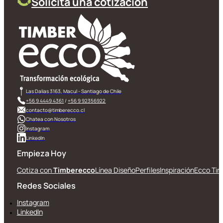
Solicita una cotización
Las Dalias 3163, Macul - Santiago de Chile
+56 9 4449 4361
/
+56 9 92356922
contacto@timberecco.cl
Chatea con Nosotros
Instagram
LinkedIn
Empieza Hoy
Cotiza con
Timberecco
Línea Diseño
Perfiles
Inspiración
Ecco Tin
Redes Sociales
Instagram
LinkedIn