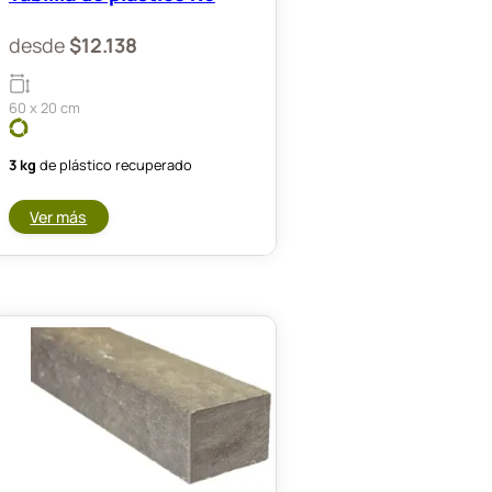
desde
$
12.138
60 x 20 cm
3 kg
de plástico recuperado
Ver más