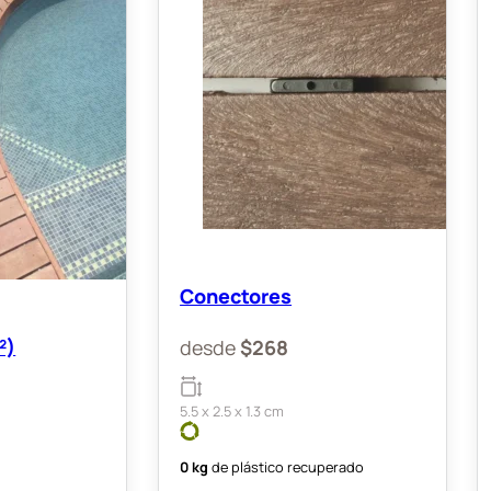
Conectores
²)
desde
$
268
5.5 x 2.5 x 1.3 cm
0 kg
de plástico recuperado