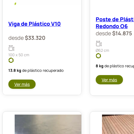
Poste de Plást
Viga de Plástico V10
Redondo O6
desde
$
14.875
desde
$
33.320
Ø62 cm
100 x 50 cm
8 kg
de plástico rec
13.8 kg
de plástico recuperado
Ver más
Ver más