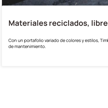
Materiales reciclados, lib
Con un portafolio variado de colores y estilos, Ti
de mantenimiento.
Perfiles y Planchas