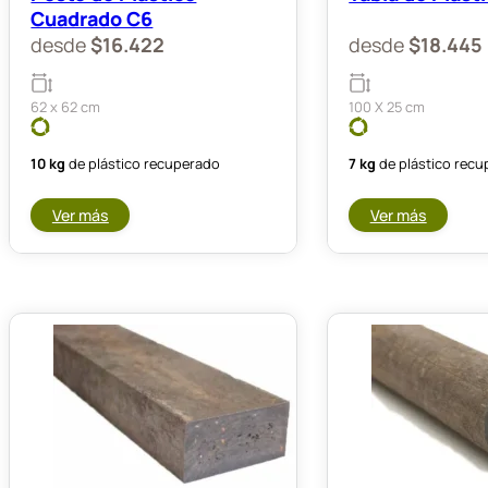
Cuadrado C6
desde
$
16.422
desde
$
18.445
62 x 62 cm
100 X 25 cm
10 kg
de plástico recuperado
7 kg
de plástico rec
Ver más
Ver más