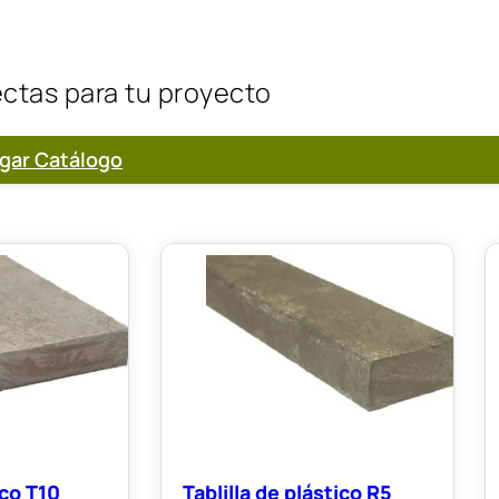
ectas para tu proyecto
gar Catálogo
ico T10
Tablilla de plástico R5