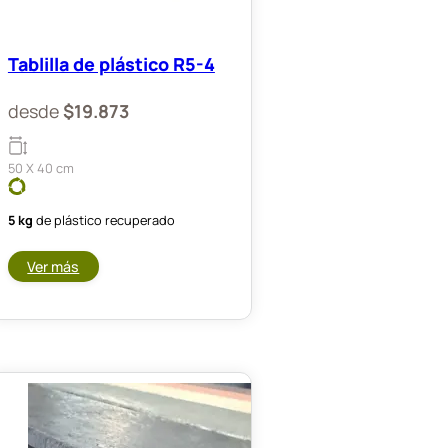
Tablilla de plástico R5-4
desde
$
19.873
50 X 40 cm
5 kg
de plástico recuperado
Ver más