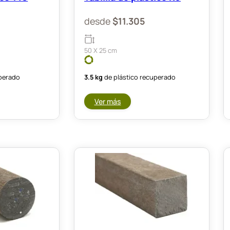
desde
$
11.305
50 X 25 cm
uperado
3.5 kg
de plástico recuperado
Ver más