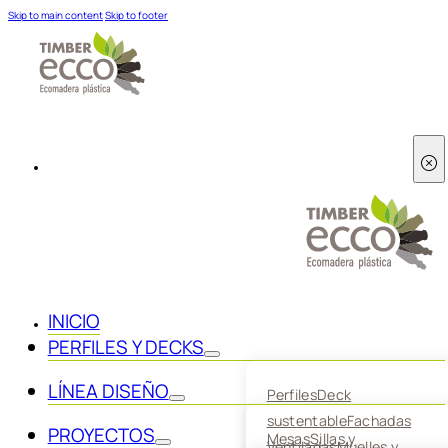
Skip to main content
Skip to footer
INICIO
PERFILES Y DECKS
LÍNEA DISEÑO
Perfiles
Deck
sustentable
Fachadas
PROYECTOS
Mesas
Sillas y
Ventiladas
Muelles y