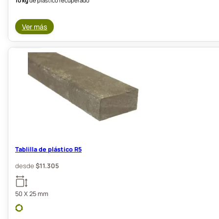
10 kg
de plástico recuperado
Ver más
Tablilla de plástico R5
desde
$
11.305
50 X 25 mm