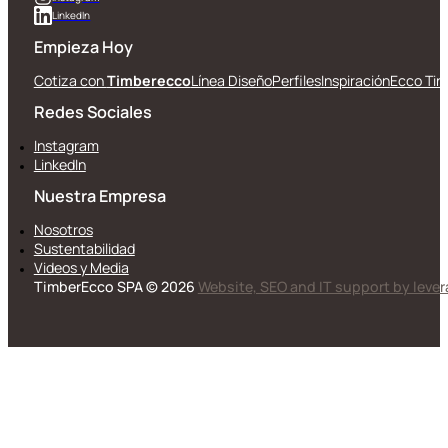
LinkedIn
Empieza Hoy
Cotiza con
Timberecco
Línea Diseño
Perfiles
Inspiración
Ecco Tin
Redes Sociales
Instagram
LinkedIn
Nuestra Empresa
Nosotros
Sustentabilidad
Videos y Media
TimberEcco SPA © 2026
Website, SEO and IT support by leve