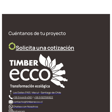
Cuéntanos de tu proyecto
Solicita una cotización
Las Dalias 3163, Macul - Santiago de Chile
+56 9 4449 4361
/
+56 9 92356922
contacto@timberecco.cl
Chatea con Nosotros
Instagram