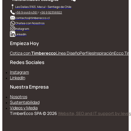
Las Dalias 3163, Macul - Santiago de Chile
+56 9 4449 4361
/
+56 9 92356922
contacto@timberecco.cl
Chatea con Nosotros
Instagram
LinkedIn
Empieza Hoy
Cotiza con
Timberecco
Línea Diseño
Perfiles
Inspiración
Ecco Tin
Redes Sociales
Instagram
LinkedIn
Nuestra Empresa
Nosotros
Sustentabilidad
Videos y Media
TimberEcco SPA © 2026
Website, SEO and IT support by leve