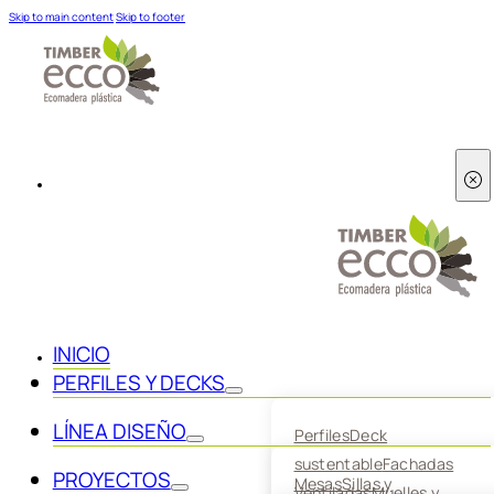
Skip to main content
Skip to footer
INICIO
PERFILES Y DECKS
LÍNEA DISEÑO
Perfiles
Deck
sustentable
Fachadas
PROYECTOS
Mesas
Sillas y
Ventiladas
Muelles y