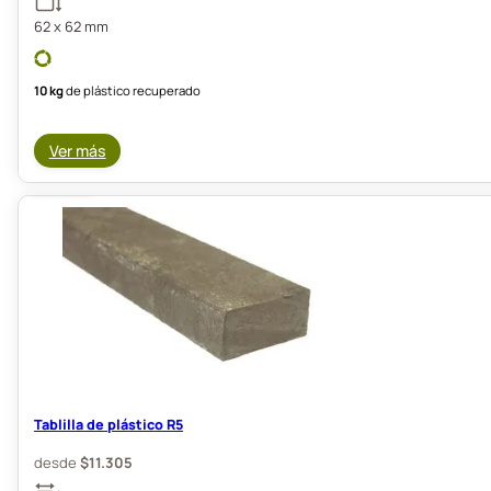
62 x 62 mm
10 kg
de plástico recuperado
Ver más
Tablilla de plástico R5
desde
$
11.305