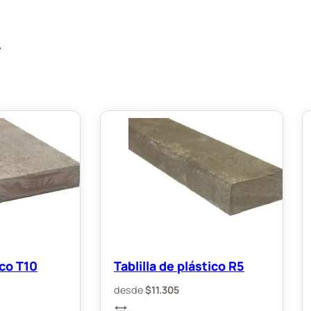
e
ico T10
Tablilla de plástico R5
desde
$
11.305