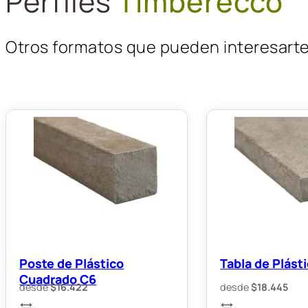
Perfiles
Timberecco
Otros formatos que pueden interesart
Poste de Plástico
Tabla de Plást
Cuadrado C6
desde
$
16.422
desde
$
18.445