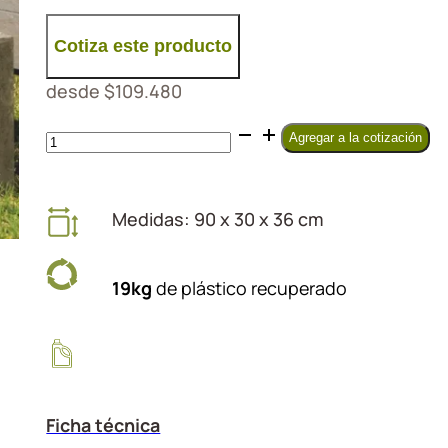
Cotiza este producto
desde
$
109.480
Macetero
Agregar a la cotización
rectangular
alto
cantidad
Medidas: 90 x 30 x 36 cm
19kg
de plástico recuperado
Ficha técnica