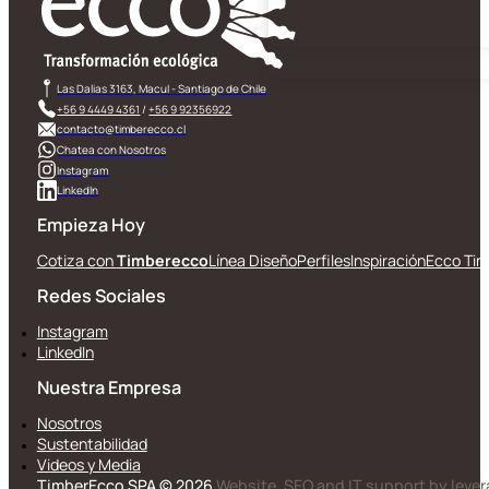
Las Dalias 3163, Macul - Santiago de Chile
+56 9 4449 4361
/
+56 9 92356922
contacto@timberecco.cl
Chatea con Nosotros
Instagram
LinkedIn
Empieza Hoy
Cotiza con
Timberecco
Línea Diseño
Perfiles
Inspiración
Ecco Tin
Redes Sociales
Instagram
LinkedIn
Nuestra Empresa
Nosotros
Sustentabilidad
Videos y Media
TimberEcco SPA © 2026
Website, SEO and IT support by leve