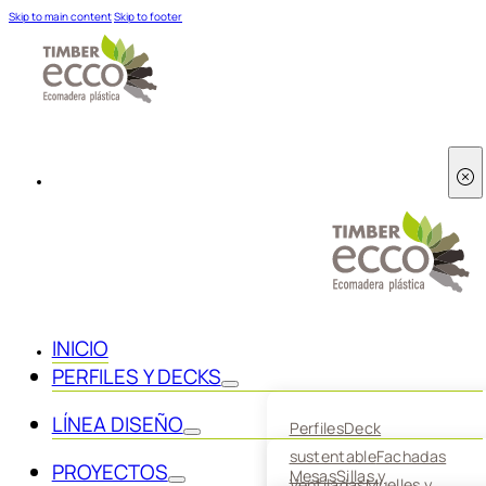
Skip to main content
Skip to footer
INICIO
PERFILES Y DECKS
LÍNEA DISEÑO
Perfiles
Deck
sustentable
Fachadas
PROYECTOS
Mesas
Sillas y
Ventiladas
Muelles y