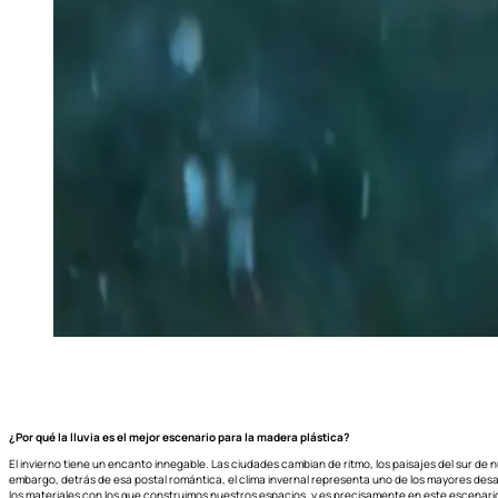
¿Por qué la lluvia es el mejor escenario para la madera plástica?
El invierno tiene un encanto innegable. Las ciudades cambian de ritmo, los paisajes del sur de nu
embargo, detrás de esa postal romántica, el clima invernal representa uno de los mayores desa
los materiales con los que construimos nuestros espacios, y es precisamente en este escenar