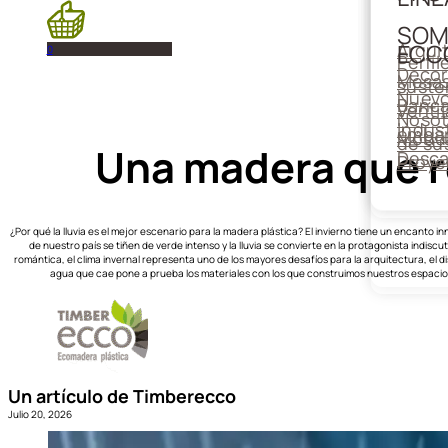
SOM
Arqui
ECC
0
Perfil
Decor
Mesa
suste
Nuevo
Banc
Venti
Nosot
Indust
emba
Módul
de su
Una madera que re
Desca
Proye
¿Por qué la lluvia es el mejor escenario para la madera plástica? El invierno tiene un encanto i
de nuestro país se tiñen de verde intenso y la lluvia se convierte en la protagonista indisc
romántica, el clima invernal representa uno de los mayores desafíos para la arquitectura, el d
agua que cae pone a prueba los materiales con los que construimos nuestros espacio
Un artículo de Timberecco
Julio 20, 2026