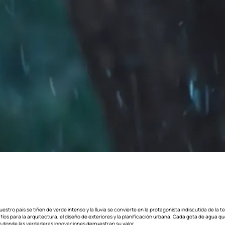
estro país se tiñen de verde intenso y la lluvia se convierte en la protagonista indiscutida de la 
fíos para la arquitectura, el diseño de exteriores y la planificación urbana. Cada gota de agua 
io donde las verdaderas innovaciones demuestran su valor.