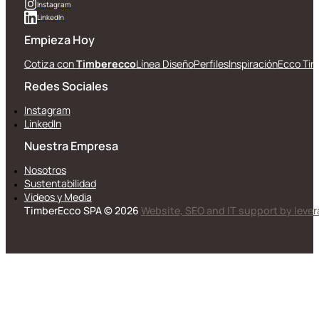
Instagram
LinkedIn
Empieza Hoy
Cotiza con
Timberecco
Línea Diseño
Perfiles
Inspiración
Ecco Tin
Redes Sociales
Instagram
LinkedIn
Nuestra Empresa
Nosotros
Sustentabilidad
Videos y Media
TimberEcco SPA © 2026
Website, SEO and IT support by leve