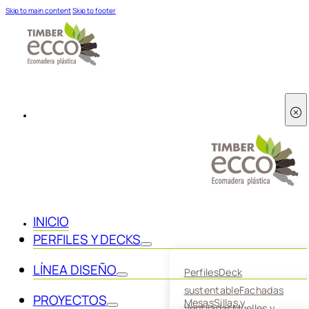
Skip to main content
Skip to footer
INICIO
PERFILES Y DECKS
LÍNEA DISEÑO
Perfiles
Deck
sustentable
Fachadas
PROYECTOS
Mesas
Sillas y
Ventiladas
Muelles y