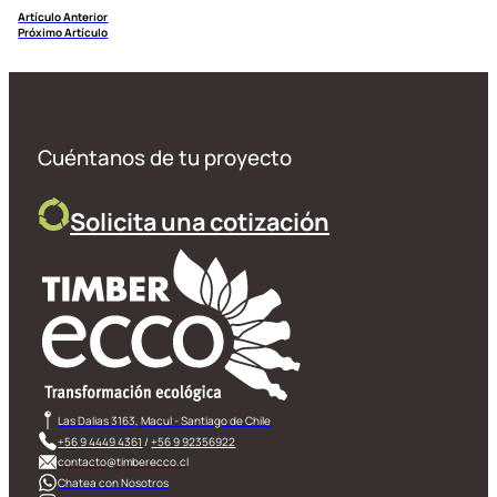
Artículo Anterior
Próximo Artículo
Cuéntanos de tu proyecto
Solicita una cotización
Las Dalias 3163, Macul - Santiago de Chile
+56 9 4449 4361
/
+56 9 92356922
contacto@timberecco.cl
Chatea con Nosotros