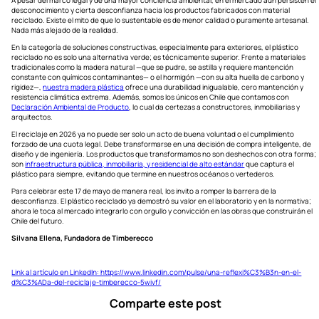
A pesar del marco legal y de una mayor conciencia ambiental, en el mercado aún persisten el
desconocimiento y cierta desconfianza hacia los productos fabricados con material
reciclado. Existe el mito de que lo sustentable es de menor calidad o puramente artesanal.
Nada más alejado de la realidad.
En la categoría de soluciones constructivas, especialmente para exteriores, el plástico
reciclado no es solo una alternativa verde; es técnicamente superior. Frente a materiales
tradicionales como la madera natural —que se pudre, se astilla y requiere mantención
constante con químicos contaminantes— o el hormigón —con su alta huella de carbono y
rigidez—,
nuestra madera plástica
ofrece una durabilidad inigualable, cero mantención y
resistencia climática extrema. Además, somos los únicos en Chile que contamos con
Declaración Ambiental de Producto
, lo cual da certezas a constructores, inmobiliarias y
arquitectos.
El reciclaje en 2026 ya no puede ser solo un acto de buena voluntad o el cumplimiento
forzado de una cuota legal. Debe transformarse en una decisión de compra inteligente, de
diseño y de ingeniería. Los productos que transformamos no son deshechos con otra forma;
son
infraestructura pública, inmobiliaria, y residencial de alto estándar
que captura el
plástico para siempre, evitando que termine en nuestros océanos o vertederos.
Para celebrar este 17 de mayo de manera real, los invito a romper la barrera de la
desconfianza. El plástico reciclado ya demostró su valor en el laboratorio y en la normativa;
ahora le toca al mercado integrarlo con orgullo y convicción en las obras que construirán el
Chile del futuro.
Silvana Ellena, Fundadora de Timberecco
Link al artículo en LinkedIn: https://www.linkedin.com/pulse/una-reflexi%C3%B3n-en-el-
d%C3%ADa-del-reciclaje-timberecco-5wivf/
Comparte este post