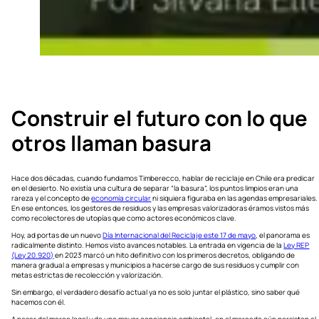
Construir el futuro con lo que
otros llaman basura
Hace dos décadas, cuando fundamos Timberecco, hablar de reciclaje en Chile era predicar
en el desierto. No existía una cultura de separar “la basura”, los puntos limpios eran una
rareza y el concepto de
economía circular
ni siquiera figuraba en las agendas empresariales.
En ese entonces, los gestores de residuos y las empresas valorizadoras éramos vistos más
como recolectores de utopías que como actores económicos clave.
Hoy, ad portas de un nuevo
Día Internacional del Reciclaje este 17 de mayo
, el panorama es
radicalmente distinto. Hemos visto avances notables. La entrada en vigencia de la
Ley REP
(Ley 20.920)
en 2023 marcó un hito definitivo con los primeros decretos, obligando de
manera gradual a empresas y municipios a hacerse cargo de sus residuos y cumplir con
metas estrictas de recolección y valorización.
Sin embargo, el verdadero desafío actual ya no es solo juntar el plástico, sino saber qué
hacemos con él.