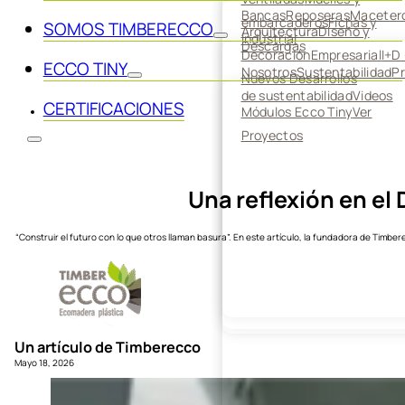
Bancas
Reposeras
Maceter
embarcaderos
Fichas y
SOMOS TIMBERECCO
Arquitectura
DIseño y
Industrial
Descargas
Decoración
Empresarial
I+D
ECCO TINY
Nosotros
Sustentabilidad
P
Nuevos Desarrollos
de sustentabilidad
Videos
CERTIFICACIONES
Módulos Ecco Tiny
Ver
Proyectos
Una reflexión en el 
“Construir el futuro con lo que otros llaman basura”. En este artículo, la fundadora de Timber
Un artículo de Timberecco
Mayo 18, 2026